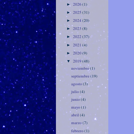
2026
(1)
►
2025
(31)
►
2024
(20)
►
2023
(8)
►
2022
(37)
►
2021
(4)
►
2020
(9)
►
2019
(48)
▼
noviembre
(1)
septiembre
(19)
agosto
(3)
julio
(4)
junio
(4)
mayo
(1)
abril
(4)
marzo
(7)
febrero
(1)