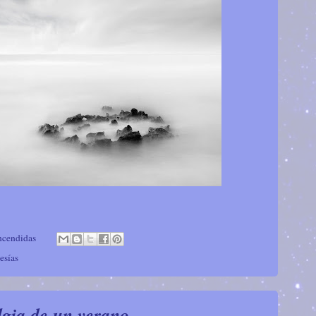
ncendidas
esías
lgia de un verano