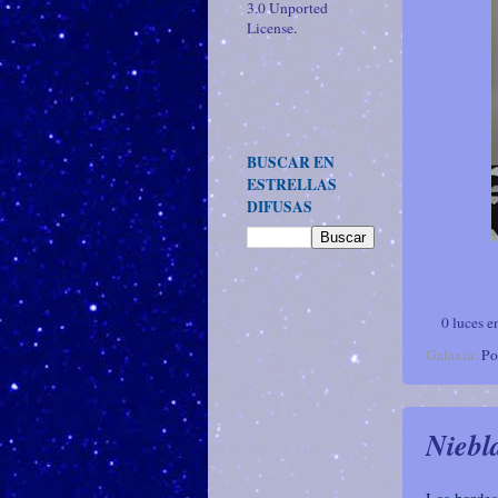
3.0 Unported
License
.
BUSCAR EN
ESTRELLAS
DIFUSAS
0 luces e
Galaxia:
Po
Niebl