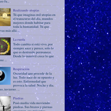
eo fu...
Realizando utopías
Tú que imaginas mil utopías en
el transcurso del día, mundos
mejores donde habitar para
toda la humanidad. Tú que
vas más allá ...
La rueda
Todo cambia si está vivo, por
siempre nace y perece, solo lo
que es destruido permanece.
Desde lo inmóvil crece lo que
re ...
Respiración
Oscuridad que procede de la
luz. Todo nace de su opuesto y
es esto. Enfermedad que
provoca la salud. Noche y día.
o, invierno. ...
Piedras
Pasó media vida moviendo
piedras. Sus brazos y piernas
crecieron, sus músculos