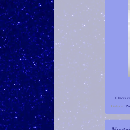
0 luces e
Galaxia:
Po
Nosta