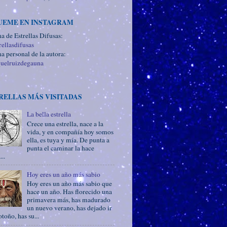
UEME EN INSTAGRAM
a de Estrellas Difusas:
ellasdifusas
a personal de la autora:
uelruizdegauna
RELLAS MÁS VISITADAS
La bella estrella
Crece una estrella, nace a la
vida, y en compañía hoy somos
ella, es tuya y mía. De punta a
punta el caminar la hace
...
Hoy eres un año más sabio
Hoy eres un año más sabio que
hace un año. Has florecido una
primavera más, has madurado
un nuevo verano, has dejado ir
otoño, has su...