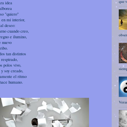
que v
ara idea
alborea
oso "quiero"
 en mi interior,
sal deseo:
arno cuando creo,
obser
regno e ilumino,
e nuevo
ribo.
os tan distintos
 respirado,
s polos vivo,
siemp
 y soy creado,
samente el ritmo
 hace humano.
Veran