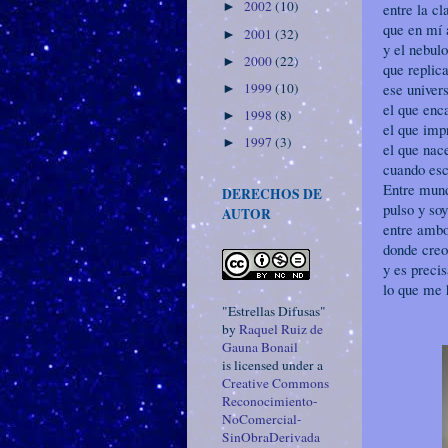
2002
(10)
entre la cl
►
que en mí 
2001
(32)
►
y el nebul
2000
(22)
►
que replica
ese univer
1999
(10)
►
el que enc
1998
(8)
►
el que imp
1997
(3)
►
el que nac
cuando esc
Entre mund
DERECHOS DE
pulso y soy
AUTOR
entre ambo
donde creo
y es preci
lo que me
"Estrellas Difusas"
by
Raquel Ruiz de
Gauna Bonail
is licensed under a
Creative Commons
Reconocimiento-
NoComercial-
SinObraDerivada