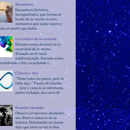
Encuentros
Encuentros fortuitos,
insospechados, que brotan al
borde de la vereda en esos
momentos que nadie espera y
an el rumbo que había ...
Los colores de la creación
Durante eones dormitó en la
oscuridad de lo eterno,
flotando en el vacío
indiferenciado. Durante eones
prendiendo a Ser, escuchando t...
Ciencia y Arte
“Tiene todas las partes, pero le
falta algo.” Fausto de Goethe.
Arte y ciencia se entrelazan,
juntos trabajan, dos caras de
Escucha vaciando
Observo el universo alrededor,
me observo inmerso en su
interior. Deteniendo mi mente
dejo que entre en mi la idea