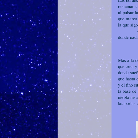
Los bordes
resuenan c
al pulsar l
que marca 
la que sig
donde 
donde nadi
cóm
Más allá d
que crea y
donde sueño
que hasta 
y el fino s
la base de 
niebla insu
las borlas