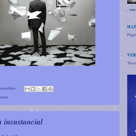
conto
HAZ
Págin
VER
Twee
ncendidas
esías
a insustancial