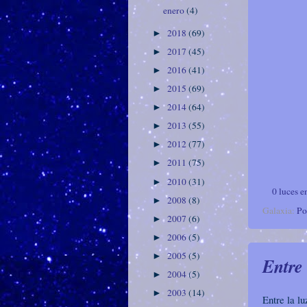
enero
(4)
2018
(69)
►
2017
(45)
►
2016
(41)
►
2015
(69)
►
2014
(64)
►
2013
(55)
►
2012
(77)
►
2011
(75)
►
2010
(31)
►
0 luces e
2008
(8)
►
Galaxia:
Po
2007
(6)
►
2006
(5)
►
2005
(5)
►
Entre 
2004
(5)
►
2003
(14)
►
Entre la lu