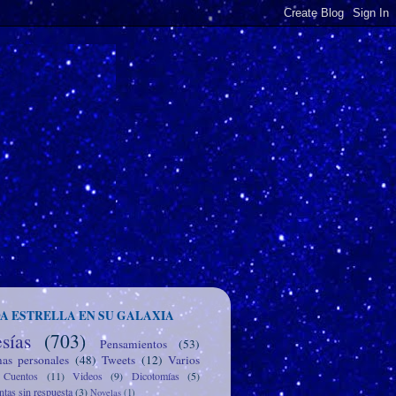
A ESTRELLA EN SU GALAXIA
sías
(703)
Pensamientos
(53)
as personales
(48)
Tweets
(12)
Varios
Cuentos
(11)
Videos
(9)
Dicotomías
(5)
tas sin respuesta
(3)
Novelas
(1)