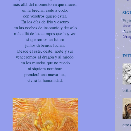
más allá del momento en que muero,
en la brecha, codo a codo,
SÍG
con vosotros quiero estar.
Págin
En los días de frío y oscuro
@estr
en las noches de insomnio y desvelo
Págin
más allá de los campos que hoy veo
@raq
si queremos un futuro
juntos debemos luchar.
Desde el este, oeste, norte y sur
EST
venceremos al dragón y al miedo,
en los mundos que no puedo
ni siquiera nombrar,
prenderá una nueva luz,
vivirá la humanidad.
brilla
otro 