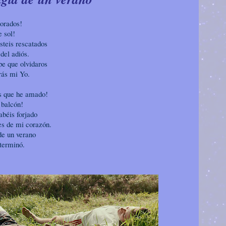
orados!
e sol!
steis rescatados
del adiós.
e que olvidaros
rás mi Yo.
s que he amado!
 balcón!
abéis forjado
s de mi corazón.
de un verano
terminó.