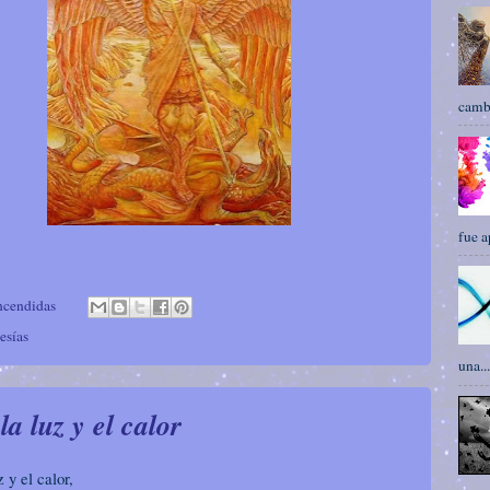
cambi
fue a
ncendidas
esías
una...
la luz y el calor
z y el calor,