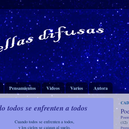
Pensamientos
Videos
Varios
Autora
CAD
o todos se enfrenten a todos
Poe
Poem
Cuando todos se enfrenten a todos,
(12)
y los cielos se caigan al suelo,
Pregun