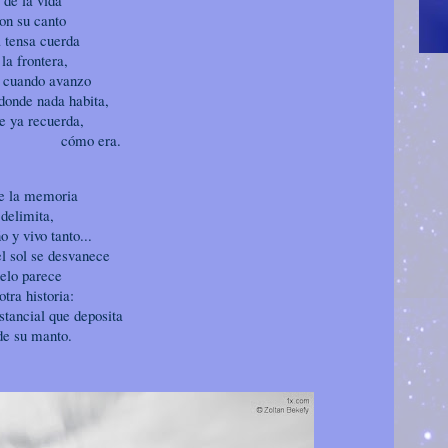
 de la vida
on su canto
a tensa cuerda
la frontera,
o cuando avanzo
nada habita,
e ya recuerda,
o era.
e la memoria
 delimita,
 y vivo tanto...
el sol se desvanece
uelo parece
otra historia:
stancial que deposita
 de su manto.