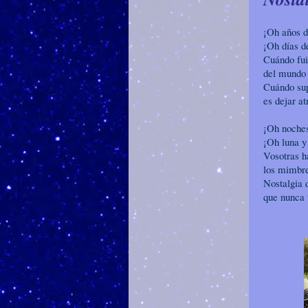
¡Oh años d
¡Oh días d
Cuándo fui
del mundo 
Cuándo sup
es dejar at
¡Oh noche
¡Oh luna y
Vosotras h
los mimbre
Nostalgia 
que nunca 