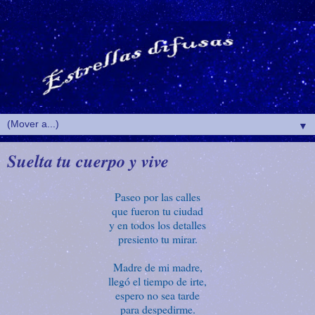
▼
Suelta tu cuerpo y vive
Paseo por las calles
que fueron tu ciudad
y en todos los detalles
presiento tu mirar.
Madre de mi madre,
llegó el tiempo de irte,
espero no sea tarde
para despedirme.