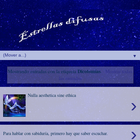
▼
Dicotomías
Mostrando entradas con la etiqueta
.
Mostrar todas
las entradas
Nulla aesthetica sine ethica
›
›
Para hablar con sabiduría, primero hay que saber escuchar.