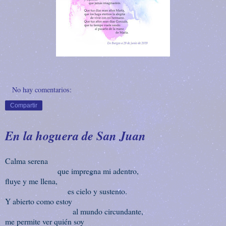
No hay comentarios:
Compartir
En la hoguera de San Juan
Calma serena
que impregna mi adentro,
fluye y me llena,
es cielo y sustento.
Y abierto como estoy
al mundo circundante,
me permite ver quién soy