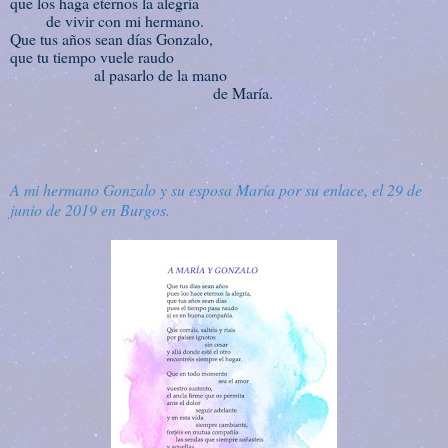
que los haga eternos la alegría
de vivir con mi hermano.
Que tus años sean días Gonzalo,
que tu tiempo vuele raudo
al pasarlo de la mano
de María.
A mi hermano Gonzalo y su esposa María por su enlace, el 29 de
junio de 2019 en Burgos.