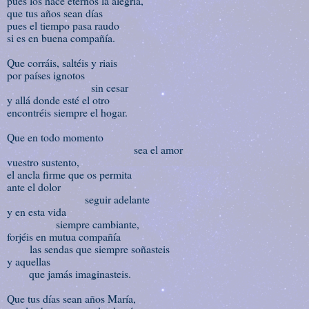
pues los hace eternos la alegría,
que tus años sean días
pues el tiempo pasa raudo
si es en buena compañía.
Que corráis, saltéis y riais
por países ignotos
sin cesar
y allá donde esté el otro
encontréis siempre el hogar.
Que en todo momento
sea el amor
vuestro sustento,
el ancla firme que os permita
ante el dolor
seguir adelante
y en esta vida
siempre cambiante,
forjéis en mutua compañía
las sendas que siempre soñasteis
y aquellas
que jamás imaginasteis.
Que tus días sean años María,